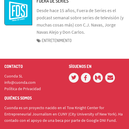
FUERA DE SERIES
Desde hace 15 años, Fuera de Series es el
podcast semanal sobre series de televisión (y
muchas cosas más) con C.J. Navas, Jorge
Navas Alejo y Don Carlos.
ENTRETENIMIENTO
CONTACTO
SÍGUENOS EN
Cuonda SL
info@cuonda.com
Política de Privacidad
QUIÉNES SOMOS
Cuonda es un proyecto nacido en el Tow Knight Center for
Entrepreneurial Journalism en CUNY (City University of New York). Ha
contado con el apoyo de una beca por parte de Google DNI Fund.