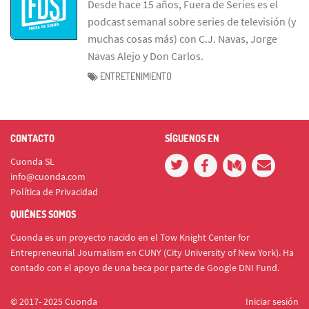
Desde hace 15 años, Fuera de Series es el
podcast semanal sobre series de televisión (y
muchas cosas más) con C.J. Navas, Jorge
Navas Alejo y Don Carlos.
ENTRETENIMIENTO
CONTACTO
SÍGUENOS EN
Cuonda SL
info@cuonda.com
Política de Privacidad
QUIÉNES SOMOS
Cuonda es un proyecto nacido en el Tow Knight Center for
Entrepreneurial Journalism en CUNY (City University of New York). Ha
contado con el apoyo de una beca por parte de Google DNI Fund.
© 2017- 2025 Cuonda
Iniciar sesión