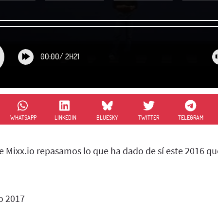
00:00
/
2H21
WHATSAPP
LINKEDIN
BLUESKY
TWITTER
TELEGRAM
e Mixx.io repasamos lo que ha dado de sí este 2016 qu
o 2017