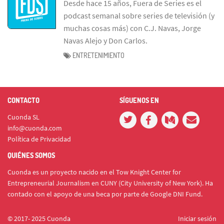
Desde hace 15 años, Fuera de Series es el
podcast semanal sobre series de televisión (y
muchas cosas más) con C.J. Navas, Jorge
Navas Alejo y Don Carlos.
ENTRETENIMIENTO
CONTACTO
SÍGUENOS EN
Cuonda SL
info@cuonda.com
Política de Privacidad
QUIÉNES SOMOS
Cuonda es un proyecto nacido en el Tow Knight Center for
Entrepreneurial Journalism en CUNY (City University of New York). Ha
contado con el apoyo de una beca por parte de Google DNI Fund.
© 2017- 2025 Cuonda
Iniciar sesión