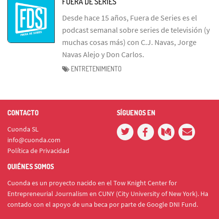
FUERA DE SERIES
Desde hace 15 años, Fuera de Series es el
podcast semanal sobre series de televisión (y
muchas cosas más) con C.J. Navas, Jorge
Navas Alejo y Don Carlos.
ENTRETENIMIENTO
CONTACTO
SÍGUENOS EN
Cuonda SL
info@cuonda.com
Política de Privacidad
QUIÉNES SOMOS
Cuonda es un proyecto nacido en el Tow Knight Center for
Entrepreneurial Journalism en CUNY (City University of New York). Ha
contado con el apoyo de una beca por parte de Google DNI Fund.