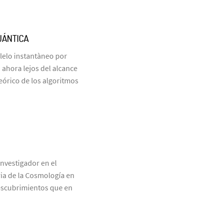
UÁNTICA
elo instantàneo por
ahora lejos del alcance
eórico de los algoritmos
nvestigador en el
ria de la Cosmología en
descubrimientos que en