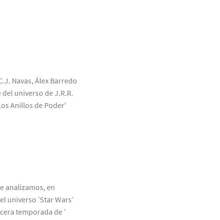
C.J. Navas, Álex Barredo
 del universo de J.R.R.
Los Anillos de Poder'
ue analizamos, en
el universo ’Star Wars’
rcera temporada de ’