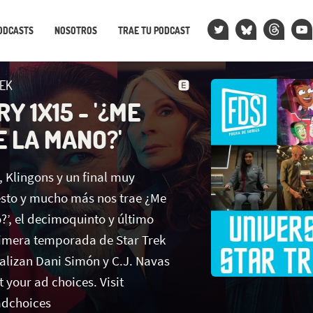
ODCASTS
NOSOTROS
TRAE TU PODCAST
REK
Y 1X15 - '¿ME
E LA MANO?'
 Klingons y un final muy
sto y mucho más nos trae ¿Me
?’, el decimoquinto y último
rimera temporada de Star Trek
alizan Dani Simón y C.J. Navas
your ad choices. Visit
dchoices