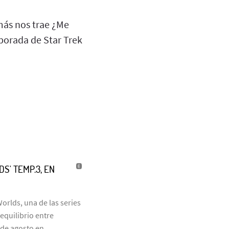
más nos trae ¿Me
porada de Star Trek
S' TEMP.3, EN
orlds, una de las series
equilibrio entre
 de agosto en