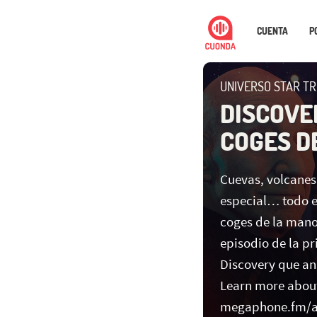
CUENTA
P
UNIVERSO STAR T
DISCOVER
COGES D
Cuevas, volcanes,
especial… todo e
coges de la mano
episodio de la p
Discovery que an
Learn more about 
megaphone.fm/a