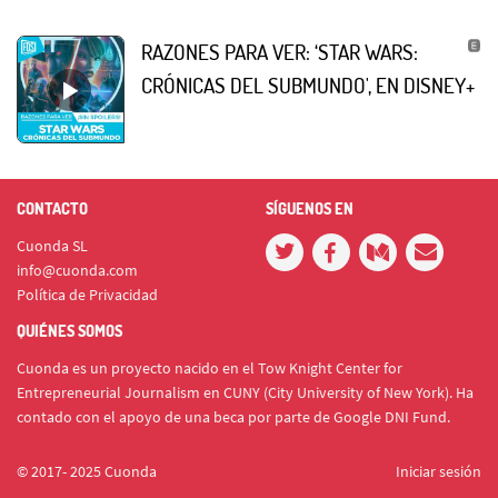
RAZONES PARA VER: ‘STAR WARS:
CRÓNICAS DEL SUBMUNDO', EN DISNEY+
CONTACTO
SÍGUENOS EN
Cuonda SL
info@cuonda.com
Política de Privacidad
QUIÉNES SOMOS
Cuonda es un proyecto nacido en el Tow Knight Center for
Entrepreneurial Journalism en CUNY (City University of New York). Ha
contado con el apoyo de una beca por parte de Google DNI Fund.
© 2017- 2025 Cuonda
Iniciar sesión