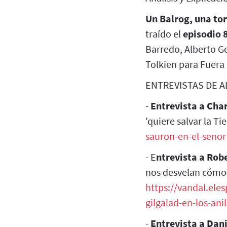
Un Balrog, una tor
traído el
episodio 
Barredo, Alberto Go
Tolkien para Fuera 
ENTREVISTAS DE 
-
Entrevista a Char
'quiere salvar la Ti
sauron-en-el-senor-
- E
ntrevista a Rob
nos desvelan cómo s
https://vandal.ele
gilgalad-en-los-ani
-
Entrevista a Da