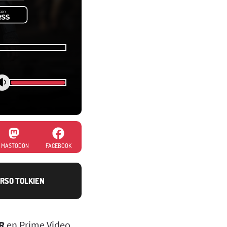
MASTODON
FACEBOOK
RSO TOLKIEN
R
en Prime Video