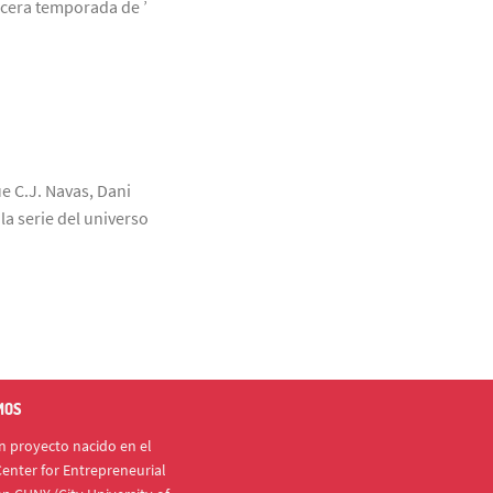
rcera temporada de ’
ue C.J. Navas, Dani
a serie del universo
MOS
 proyecto nacido en el
enter for Entrepreneurial