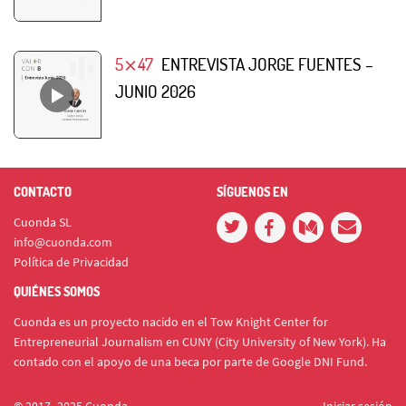
5⨯47
ENTREVISTA JORGE FUENTES –
JUNIO 2026
CONTACTO
SÍGUENOS EN
Cuonda SL
info@cuonda.com
Política de Privacidad
QUIÉNES SOMOS
Cuonda es un proyecto nacido en el Tow Knight Center for
Entrepreneurial Journalism en CUNY (City University of New York). Ha
contado con el apoyo de una beca por parte de Google DNI Fund.
© 2017- 2025 Cuonda
Iniciar sesión