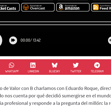
00:00
/
13:42
WHATSAPP
LINKEDIN
BLUESKY
TWITTER
TELEGRAM
io de Valor con B charlamos con Eduardo Roque, direct
 nos cuenta por qué decidió sumergirse en el mundo 
a profesional y responde a la pregunta del millón: la ren