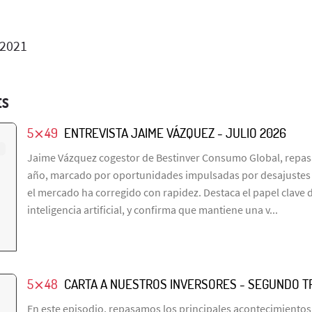
 2021
ES
5⨯49
ENTREVISTA JAIME VÁZQUEZ - JULIO 2026
Jaime Vázquez cogestor de Bestinver Consumo Global, repasa
año, marcado por oportunidades impulsadas por desajustes e
el mercado ha corregido con rapidez. Destaca el papel clave de
inteligencia artificial, y confirma que mantiene una v...
5⨯48
CARTA A NUESTROS INVERSORES - SEGUNDO T
En este episodio, repasamos los principales acontecimientos