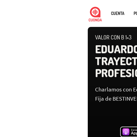
CUENTA
P
VALOR CON B 1×3
EDUARDO
TRAYECT
PROFESI
Charlamos con E
Fija de BESTINVE