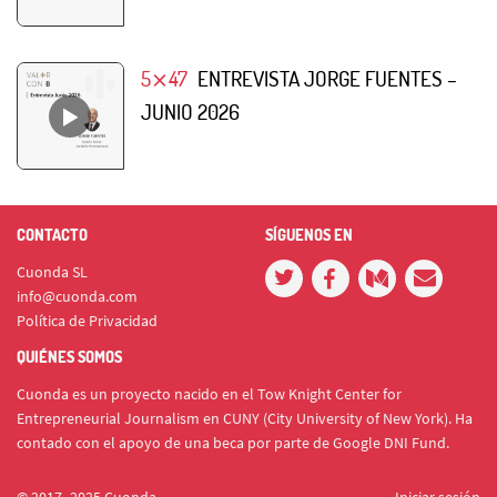
5⨯47
ENTREVISTA JORGE FUENTES –
JUNIO 2026
CONTACTO
SÍGUENOS EN
Cuonda SL
info@cuonda.com
Política de Privacidad
QUIÉNES SOMOS
Cuonda es un proyecto nacido en el Tow Knight Center for
Entrepreneurial Journalism en CUNY (City University of New York). Ha
contado con el apoyo de una beca por parte de Google DNI Fund.
© 2017- 2025 Cuonda
Iniciar sesión