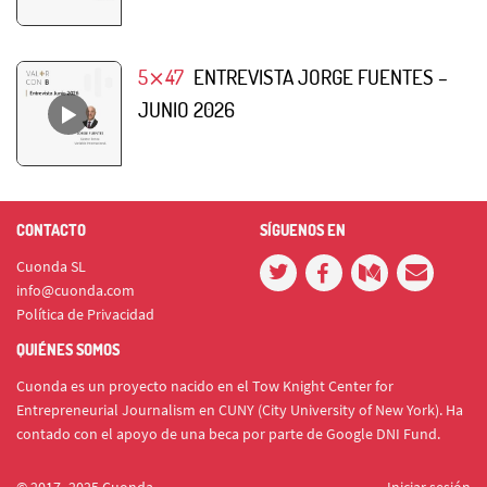
5⨯47
ENTREVISTA JORGE FUENTES –
JUNIO 2026
CONTACTO
SÍGUENOS EN
Cuonda SL
info@cuonda.com
Política de Privacidad
QUIÉNES SOMOS
Cuonda es un proyecto nacido en el Tow Knight Center for
Entrepreneurial Journalism en CUNY (City University of New York). Ha
contado con el apoyo de una beca por parte de Google DNI Fund.
© 2017- 2025 Cuonda
Iniciar sesión