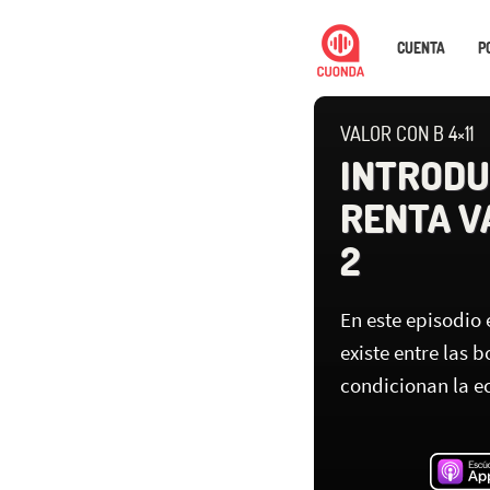
CUENTA
P
VALOR CON B 4×11
INTRODU
RENTA V
2
En este episodio 
existe entre las b
condicionan la 