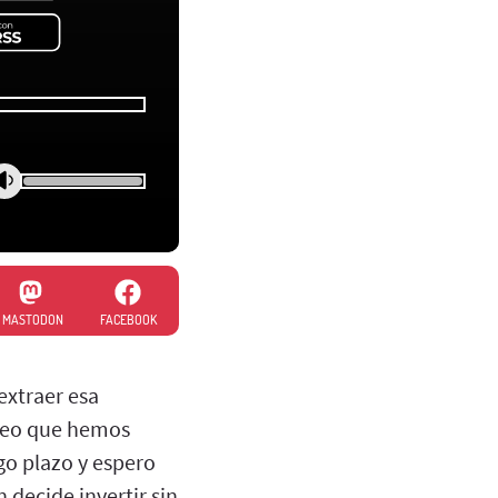
MASTODON
FACEBOOK
extraer esa
Creo que hemos
go plazo y espero
 decide invertir sin