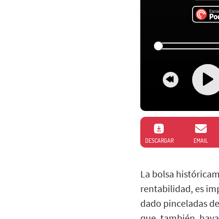
DESCARGAR
EMAIL
La bolsa históricam
rentabilidad, es i
dado pinceladas de
que, también, hayam