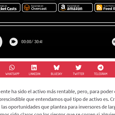
00:00
/
30:41
WHATSAPP
LINKEDIN
BLUESKY
TWITTER
TELEGRAM
ente ha sido el activo más rentable, pero, para poder 
mprescindible que entendamos qué tipo de activo es. 
 las oportunidades que plantea para inversores de lar
os sido claros con los riesgos que se corren si alguien