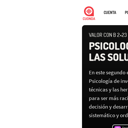
CUENTA
P
VALOR CON B 2×23
PSICOLOG
LAS SOLU
En este segundo e
Psicología de in
técnicas y las h
para ser más rac
decisión y desar
sistemático y or