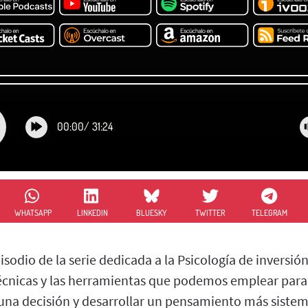
00:00
/
31:24
WHATSAPP
LINKEDIN
BLUESKY
TWITTER
TELEGRAM
sodio de la serie dedicada a la Psicología de inversió
técnicas y las herramientas que podemos emplear para
 una decisión y desarrollar un pensamiento más siste