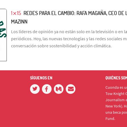
1⨯15
REDES PARA EL CAMBIO: RAFA MAGAÑA, CEO DE
MAZINN
Los líderes de opinión ya no están solo en la televisión o en l
periódicos. Hoy, las nuevas tecnologías y las redes sociales 
conversación sobre sostenibilidad y acción climática.
SÍGUENOS EN
QUIÉNES SO
Cuonda es un
Tow Knight C
Journalism e
New York). H
una beca po
Fund.