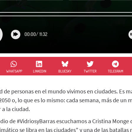
00:00
/
11:32
WHATSAPP
LINKEDIN
BLUESKY
TWITTER
TELEGRAM
d de personas en el mundo vivimos en ciudades. Es má
 2050 o, lo que es lo mismo: cada semana, más de un m
 a la ciudad.
odio de #VidriosyBarras escuchamos a Cristina Monge d
imático se libra en las ciudades” y una de las batalla