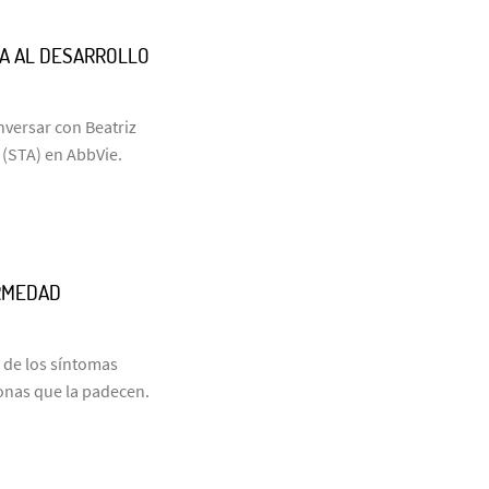
NA AL DESARROLLO
nversar con Beatriz
 (STA) en AbbVie.
RMEDAD
á de los síntomas
rsonas que la padecen.