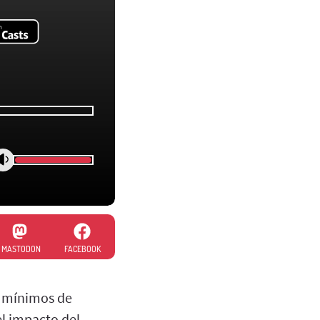
MASTODON
FACEBOOK
s mínimos de
el impacto del