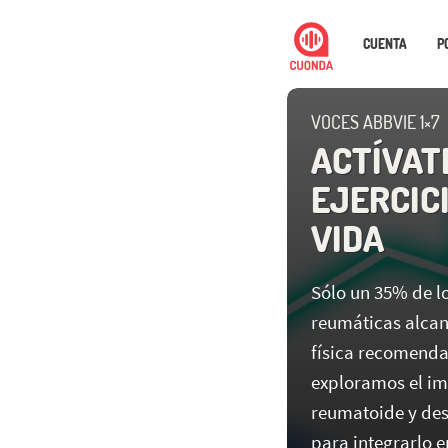
CUENTA
P
VOCES ABBVIE 1×7
ACTÍVAT
EJERCICI
VIDA
Sólo un 35% de l
reumáticas alcan
física recomenda
exploramos el imp
reumatoide y des
para integrarlo en