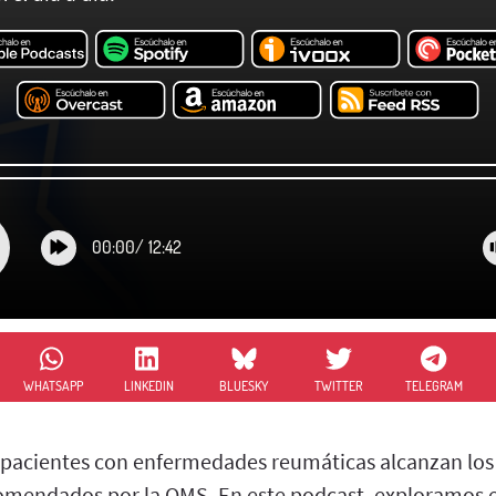
00:00
/
12:42
WHATSAPP
LINKEDIN
BLUESKY
TWITTER
TELEGRAM
 pacientes con enfermedades reumáticas alcanzan lo
ecomendados por la OMS. En este podcast, exploramos 