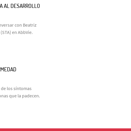
NA AL DESARROLLO
nversar con Beatriz
 (STA) en AbbVie.
RMEDAD
á de los síntomas
rsonas que la padecen.