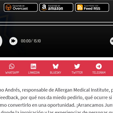
00:00
/
15:10
WHATSAPP
LINKEDIN
BLUESKY
TWITTER
TELEGRAM
o Andrés, responsable de Allergan Medical Institute,
feedback, por qué nos da miedo pedirlo, qué ocurre si
ómo convertirlo en una oportunidad. ¡Arrancamos Jun
 donde la inspiración y las experiencias de personas q