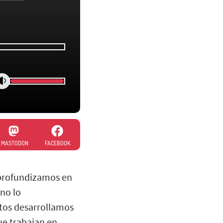
MASTODON
FACEBOOK
 profundizamos en
 no lo
tos desarrollamos
ue trabajan en