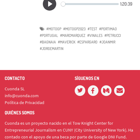
#MOTOGP
#MOTOGP2023
#TEST
#PORTIMAO
#PORTUGAL
#MARCMARQUEZ
#VINALES
#PETRUCCI
#BAGNAIA
#MAVERICK
#ESPARGARO
#JOANMIR
#JORGEMARTIN
CONTACTO
SÍGUENOS EN
Cuonda SL
info@cuonda.com
Política de Privacidad
QUIÉNES SOMOS
Cuonda es un proyecto nacido en el Tow Knight Center for
Entrepreneurial Journalism en CUNY (City University of New York). Ha
contado con el apoyo de una beca por parte de Google DNI Fund.