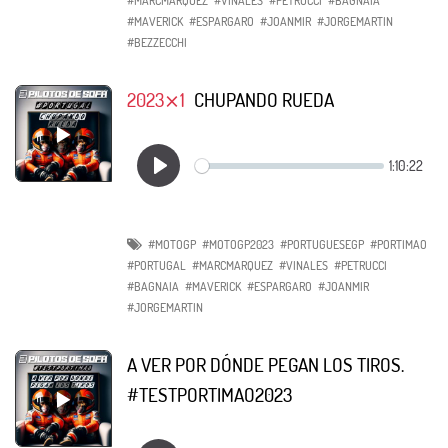
#MARCMARQUEZ
#VINALES
#PETRUCCI
#BAGNAIA
#MAVERICK
#ESPARGARO
#JOANMIR
#JORGEMARTIN
#BEZZECCHI
2023⨯1
CHUPANDO RUEDA
#MOTOGP
#MOTOGP2023
#PORTUGUESEGP
#PORTIMAO
#PORTUGAL
#MARCMARQUEZ
#VINALES
#PETRUCCI
#BAGNAIA
#MAVERICK
#ESPARGARO
#JOANMIR
#JORGEMARTIN
A VER POR DÓNDE PEGAN LOS TIROS.
#TESTPORTIMAO2023