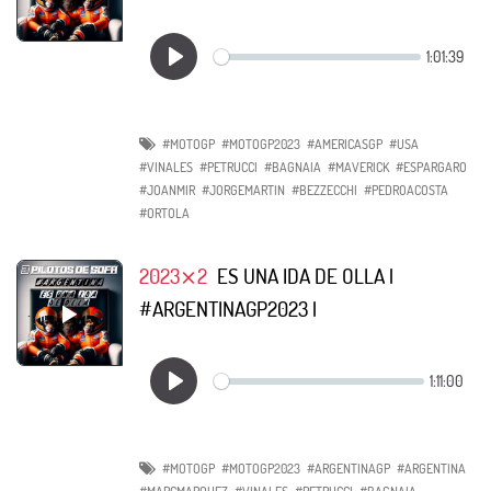
#MOTOGP
#MOTOGP2023
#AMERICASGP
#USA
#VINALES
#PETRUCCI
#BAGNAIA
#MAVERICK
#ESPARGARO
#JOANMIR
#JORGEMARTIN
#BEZZECCHI
#PEDROACOSTA
#ORTOLA
2023⨯2
ES UNA IDA DE OLLA |
#ARGENTINAGP2023 |
#MOTOGP
#MOTOGP2023
#ARGENTINAGP
#ARGENTINA