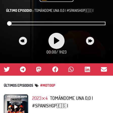
ÚLTIMO EPISODIO :
TOMÁNDOME UNA 0,0 | #SPANISHGP🇪🇸 |
00:00
/
1H23
ÚLTIMOS EPISODIOS
#MOTOGP
2023⨯4
TOMÁNDOME UNA 0,0 |
#SPANISHGP🇪🇸 |