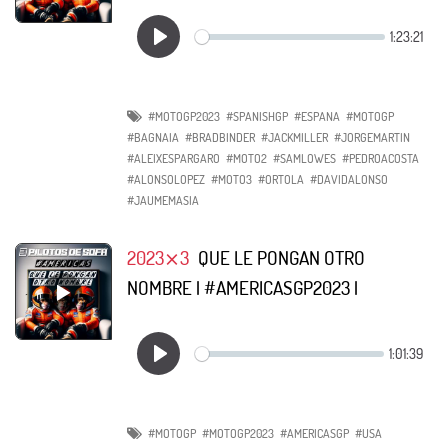
#MOTOGP2023
#SPANISHGP
#ESPANA
#MOTOGP
#BAGNAIA
#BRADBINDER
#JACKMILLER
#JORGEMARTIN
#ALEIXESPARGARO
#MOTO2
#SAMLOWES
#PEDROACOSTA
#ALONSOLOPEZ
#MOTO3
#ORTOLA
#DAVIDALONSO
#JAUMEMASIA
2023⨯3
QUE LE PONGAN OTRO
NOMBRE | #AMERICASGP2023 |
#MOTOGP
#MOTOGP2023
#AMERICASGP
#USA