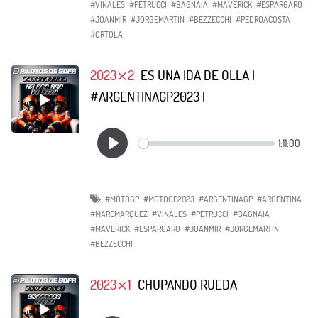
#VINALES
#PETRUCCI
#BAGNAIA
#MAVERICK
#ESPARGARO
#JOANMIR
#JORGEMARTIN
#BEZZECCHI
#PEDROACOSTA
#ORTOLA
2023⨯2
ES UNA IDA DE OLLA |
#ARGENTINAGP2023 |
#MOTOGP
#MOTOGP2023
#ARGENTINAGP
#ARGENTINA
#MARCMARQUEZ
#VINALES
#PETRUCCI
#BAGNAIA
#MAVERICK
#ESPARGARO
#JOANMIR
#JORGEMARTIN
#BEZZECCHI
2023⨯1
CHUPANDO RUEDA