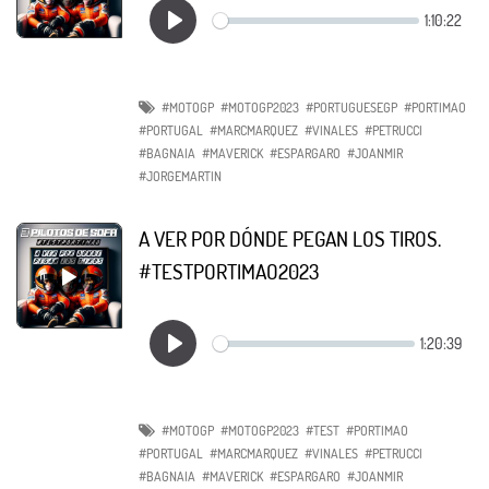
#MOTOGP
#MOTOGP2023
#PORTUGUESEGP
#PORTIMAO
#PORTUGAL
#MARCMARQUEZ
#VINALES
#PETRUCCI
#BAGNAIA
#MAVERICK
#ESPARGARO
#JOANMIR
#JORGEMARTIN
A VER POR DÓNDE PEGAN LOS TIROS.
#TESTPORTIMAO2023
#MOTOGP
#MOTOGP2023
#TEST
#PORTIMAO
#PORTUGAL
#MARCMARQUEZ
#VINALES
#PETRUCCI
#BAGNAIA
#MAVERICK
#ESPARGARO
#JOANMIR