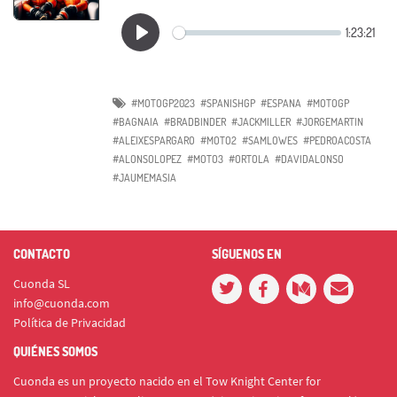
#MOTOGP2023
#SPANISHGP
#ESPANA
#MOTOGP
#BAGNAIA
#BRADBINDER
#JACKMILLER
#JORGEMARTIN
#ALEIXESPARGARO
#MOTO2
#SAMLOWES
#PEDROACOSTA
#ALONSOLOPEZ
#MOTO3
#ORTOLA
#DAVIDALONSO
#JAUMEMASIA
CONTACTO
SÍGUENOS EN
Cuonda SL
info@cuonda.com
Política de Privacidad
QUIÉNES SOMOS
Cuonda es un proyecto nacido en el Tow Knight Center for