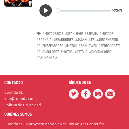
#MOTOGP2023
#SPANISHGP
#ESPANA
#MOTOGP
#BAGNAIA
#BRADBINDER
#JACKMILLER
#JORGEMARTIN
#ALEIXESPARGARO
#MOTO2
#SAMLOWES
#PEDROACOSTA
#ALONSOLOPEZ
#MOTO3
#ORTOLA
#DAVIDALONSO
#JAUMEMASIA
CONTACTO
SÍGUENOS EN
Cuonda SL
info@cuonda.com
Política de Privacidad
QUIÉNES SOMOS
Cuonda es un proyecto nacido en el Tow Knight Center for