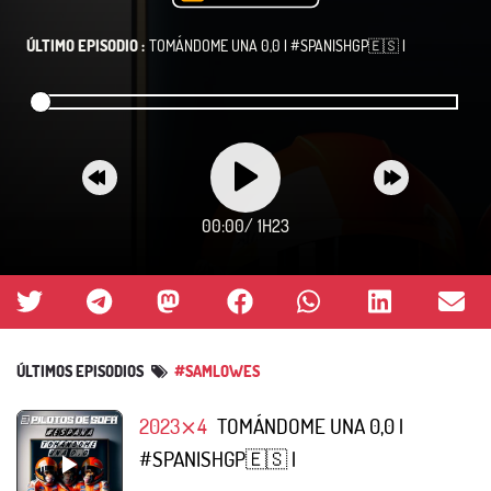
ÚLTIMO EPISODIO :
TOMÁNDOME UNA 0,0 | #SPANISHGP🇪🇸 |
00:00
/
1H23
ÚLTIMOS EPISODIOS
#SAMLOWES
2023⨯4
TOMÁNDOME UNA 0,0 |
#SPANISHGP🇪🇸 |