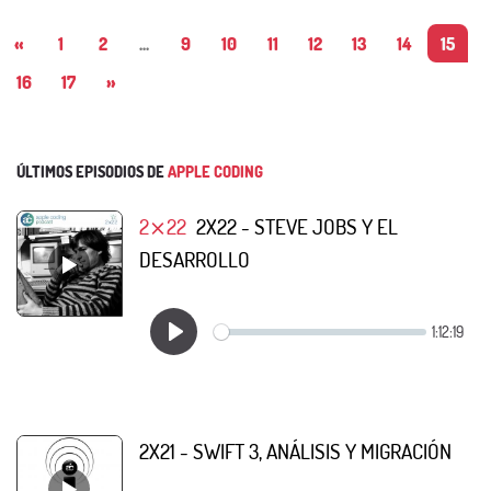
«
1
2
...
9
10
11
12
13
14
15
16
17
»
ÚLTIMOS EPISODIOS DE
APPLE CODING
2⨯22
2X22 - STEVE JOBS Y EL
DESARROLLO
2X21 - SWIFT 3, ANÁLISIS Y MIGRACIÓN