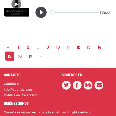
«
1
2
...
9
10
11
12
13
14
15
16
17
»
CONTACTO
SÍGUENOS EN
Cuonda SL
info@cuonda.com
Política de Privacidad
QUIÉNES SOMOS
Cuonda es un proyecto nacido en el Tow Knight Center for