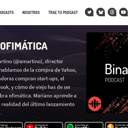
ODCASTS
NOSOTROS
TRAE TU PODCAST
 OFIMÁTICA
tino (@amartino), director
 hablamos de la compra de Yahoo,
adoras compran start-ups, el
ook, y cómo de viejo has de ser
abra ofimática. Mariano aprende a
a realidad del último lanzamiento
.