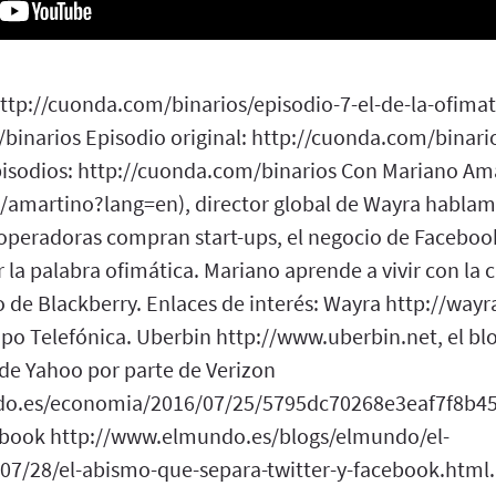
http://cuonda.com/binarios/episodio-7-el-de-la-ofimat
binarios Episodio original: http://cuonda.com/binario
pisodios: http://cuonda.com/binarios Con Mariano A
m/amartino?lang=en), director global de Wayra habla
 operadoras compran start-ups, el negocio de Faceboo
r la palabra ofimática. Mariano aprende a vivir con la 
de Blackberry. Enlaces de interés: Wayra http://wayra
upo Telefónica. Uberbin http://www.uberbin.net, el bl
e Yahoo por parte de Verizon
do.es/economia/2016/07/25/5795dc70268e3eaf7f8b45
ebook http://www.elmundo.es/blogs/elmundo/el-
7/28/el-abismo-que-separa-twitter-y-facebook.html.