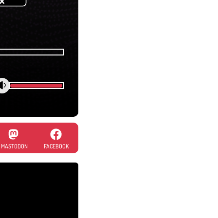
MASTODON
FACEBOOK