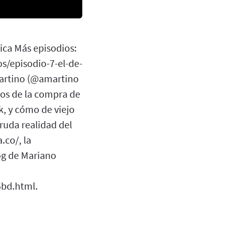
ica Más episodios:
s/episodio-7-el-de-
martino (@amartino
mos de la compra de
k, y cómo de viejo
cruda realidad del
.co/, la
og de Mariano
bd.html.