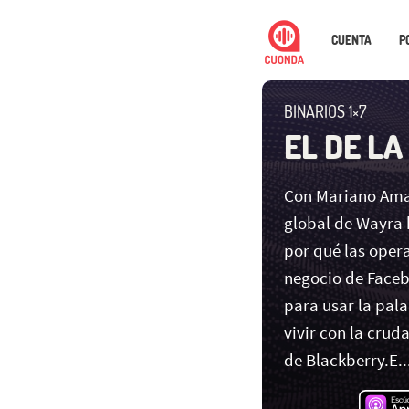
CUENTA
P
BINARIOS 1×7
EL DE LA
Con Mariano Amar
global de Wayra
por qué las oper
negocio de Faceb
para usar la pal
vivir con la crud
de Blackberry.E..