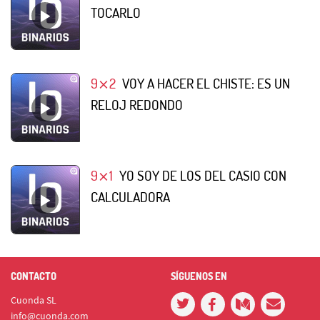
TOCARLO
9⨯2
VOY A HACER EL CHISTE: ES UN
RELOJ REDONDO
9⨯1
YO SOY DE LOS DEL CASIO CON
CALCULADORA
CONTACTO
SÍGUENOS EN
Cuonda SL
info@cuonda.com