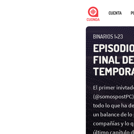
CUENTA
P
BINARIOS 1×23
EPISODIO
FINAL D
TEMPOR
El primer inivtad
(@somospostPC) 
todo lo que ha d
un balance de lo
compañías y lo q
último capítulo 