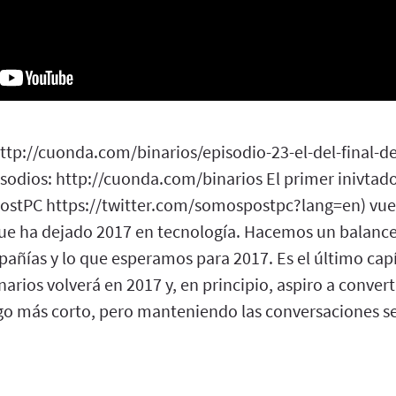
http://cuonda.com/binarios/episodio-23-el-del-final-d
odios: http://cuonda.com/binarios El primer inivtado 
stPC https://twitter.com/somospostpc?lang=en) vuel
que ha dejado 2017 en tecnología. Hacemos un balance
añías y lo que esperamos para 2017. Es el último capí
rios volverá en 2017 y, en principio, aspiro a convert
go más corto, pero manteniendo las conversaciones 