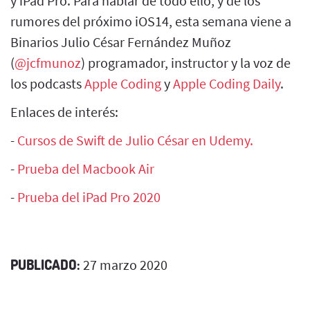
y iPad Pro. Para hablar de todo ello, y de los
rumores del próximo iOS14, esta semana viene a
Binarios Julio César Fernández Muñoz
(
@jcfmunoz
) programador, instructor y la voz de
los podcasts
Apple Coding
y
Apple Coding Daily
.
Enlaces de interés:
-
Cursos de Swift de Julio César en Udemy.
-
Prueba del Macbook Air
-
Prueba del iPad Pro 2020
PUBLICADO:
27 marzo 2020