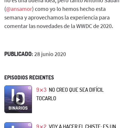
no es una buena idea, pero tanto Antonio Sabán
(
@ansamor
) como yo lo hemos hecho esta
semana y aprovechamos la experiencia para
comentar las novedades de la WWDC de 2020.
PUBLICADO:
28 junio 2020
EPISODIOS RECIENTES
9⨯3
NO CREO QUE SEA DIFÍCIL
TOCARLO
9⨯2
VOY A HACER EL CHISTE: ES UN