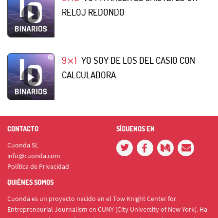
RELOJ REDONDO
9⨯1
YO SOY DE LOS DEL CASIO CON
CALCULADORA
CONTACTO
SÍGUENOS EN
Cuonda SL
info@cuonda.com
Política de Privacidad
QUIÉNES SOMOS
Cuonda es un proyecto nacido en el Tow Knight Center for
Entrepreneurial Journalism en CUNY (City University of New York). Ha