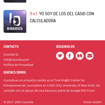
9⨯1
YO SOY DE LOS DEL CASIO CON
CALCULADORA
CONTACTO
SÍGUENOS EN
Cuonda SL
info@cuonda.com
Política de Privacidad
QUIÉNES SOMOS
Cuonda es un proyecto nacido en el Tow Knight Center for
Entrepreneurial Journalism en CUNY (City University of New York). Ha
contado con el apoyo de una beca por parte de Google DNI Fund.
© 2017- 2025 Cuonda
Iniciar sesión