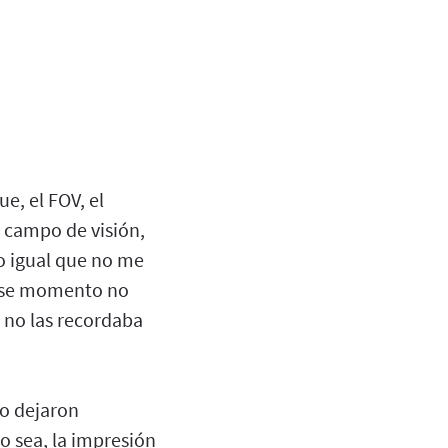
e, el FOV, el
l campo de visión,
o igual que no me
n ese momento no
t no las recordaba
lo dejaron
o sea, la impresión