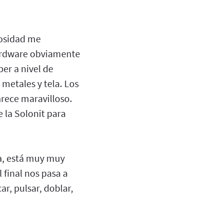
iosidad me
hardware obviamente
er a nivel de
metales y tela. Los
arece maravilloso.
 la Solonit para
ea, está muy muy
 final nos pasa a
r, pulsar, doblar,