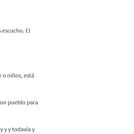
s escucho. El
r o niños, está
a un pueblo para
y y y todavía y