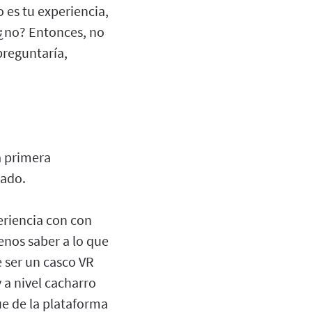
es tu experiencia,
 ¿no? Entonces, no
preguntaría,
a primera
zado.
eriencia con con
enos saber a lo que
e ser un casco VR
 a nivel cacharro
que de la plataforma