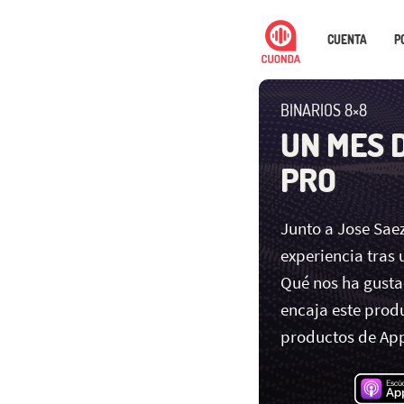
CUENTA
P
BINARIOS 8×8
UN MES 
PRO
Junto a Jose Sae
experiencia tras 
Qué nos ha gust
encaja este produ
productos de App