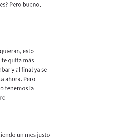
des? Pero bueno,
quieran, esto
l te quita más
r y al final ya se
sta ahora. Pero
yo tenemos la
ero
pliendo un mes justo