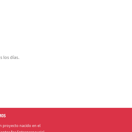
 los días.
MOS
 proyecto nacido en el