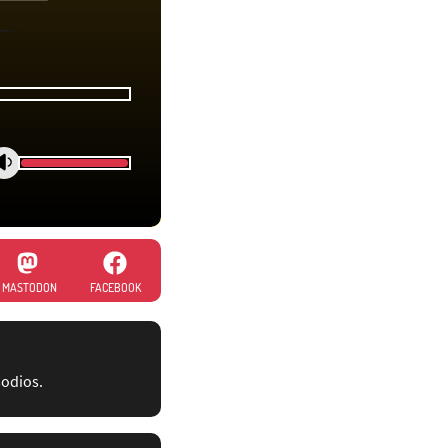
MASTODON
FACEBOOK
sodios.