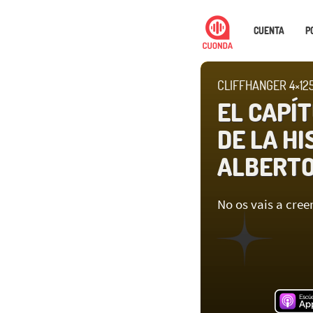
CUENTA
P
CLIFFHANGER 4×12
EL CAPÍ
DE LA HI
ALBERTO
No os vais a cree