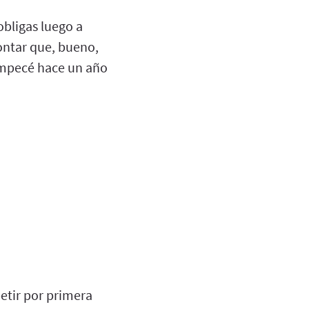
obligas luego a
contar que, bueno,
 empecé hace un año
etir por primera