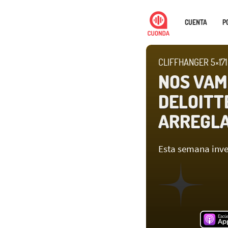
CUENTA
P
CLIFFHANGER 5×171
NOS VAM
DELOITT
ARREGL
Esta semana inve