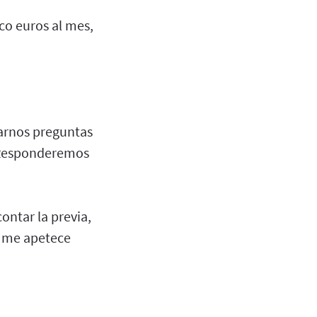
nco euros al mes,
iarnos preguntas
, Responderemos
ontar la previa,
s me apetece