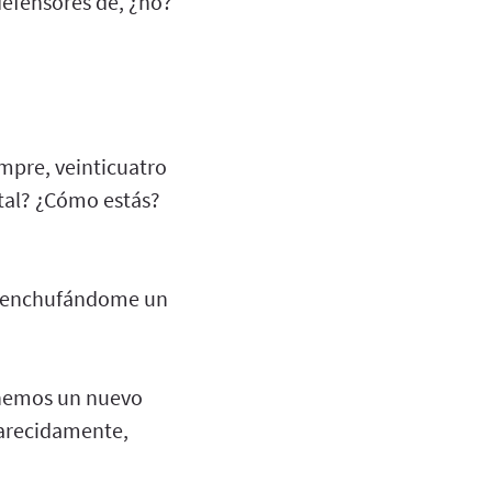
defensores de, ¿no?
mpre, veinticuatro
 tal? ¿Cómo estás?
ño enchufándome un
enemos un nuevo
carecidamente,