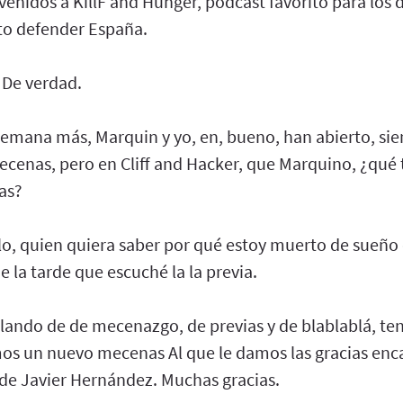
venidos a KillF and Hunger, podcast favorito para los 
to defender España.
 De verdad.
emana más, Marquin y yo, en, bueno, han abierto, sie
ecenas, pero en Cliff and Hacker, que Marquino, ¿qué
as?
lo, quien quiera saber por qué estoy muerto de sue
e la tarde que escuché la la previa.
lando de de mecenazgo, de previas y de blablablá, t
os un nuevo mecenas Al que le damos las gracias en
e Javier Hernández. Muchas gracias.