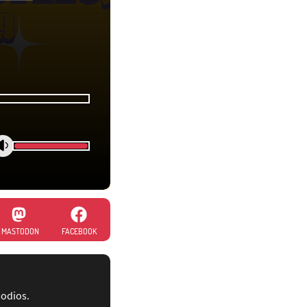
MASTODON
FACEBOOK
sodios.