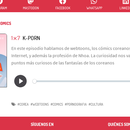
GRAM
MASTODON
FACEBOOK
WHATSAPP
LINKED
OMICS
1⨯7
K-PORN
En este episodio hablamos de webtoons, los cómics coreanos
Internet, y además la profesión de Nhoa. La curiosidad nos va
puntos más curiosos de las fantasías de los coreanos
#COREA
#WEBTOONS
#COMICS
#PORNOGRAFIA
#CULTURA
SÍGUENOS EN
QUIÉNES SO