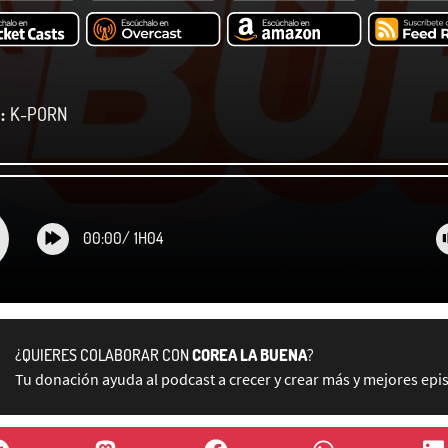
:
K-PORN
00:00
/
1H04
¿QUIERES COLABORAR CON
COREA LA BUENA
?
Tu donación ayuda al podcast a crecer y crear más y mejores epi