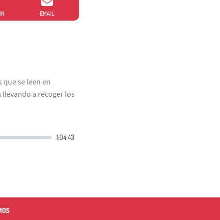
IN
EMAIL
 que se leen en
 llevando a recoger los
MOS