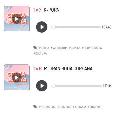
1⨯7
K-PORN
#COREA
#WEBTOONS
#COMICS
#PORNOGRAFIA
#CULTURA
1⨯6
MI GRAN BODA COREANA
#BODAS
#CULTURA
#COREA
#ASIA
#SOCIEDAD