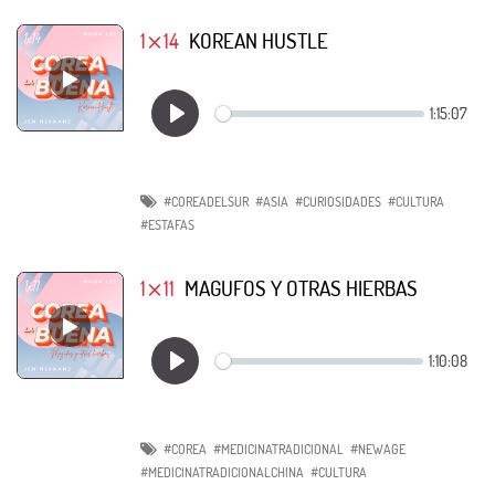
1⨯14
KOREAN HUSTLE
#COREADELSUR
#ASIA
#CURIOSIDADES
#CULTURA
#ESTAFAS
1⨯11
MAGUFOS Y OTRAS HIERBAS
#COREA
#MEDICINATRADICIONAL
#NEWAGE
#MEDICINATRADICIONALCHINA
#CULTURA