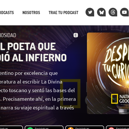
ODCASTS
NOSOTROS
TRAE TU PODCAST
IOSIDAD
EL POETA QUE
IÓ AL INFIERNO
entino por excelencia que
eratura al escribir La Divina
cto toscano y sentó las bases del
. Precisamente ahí, en la primera
 narra su viaje espiritual a través