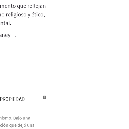
ormento que reflejan
 religioso y ético,
ntal.
sney +.
U PROPIEDAD
 mismo. Bajo una
ación que dejó una