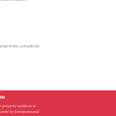
a aprender, a través de
MOS
 proyecto nacido en el
enter for Entrepreneurial