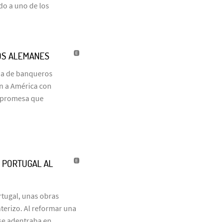
do a uno de los
OS ALEMANES
ia de banqueros
on a América con
a promesa que
’ PORTUGAL AL
tugal, unas obras
terizo. Al reformar una
 se adentraba en