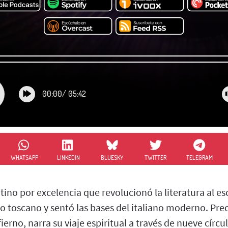
00:00
/
05:42
WHATSAPP
LINKEDIN
BLUESKY
TWITTER
TELEGRAM
tino por excelencia que revolucionó la literatura al esc
 toscano y sentó las bases del italiano moderno. Prec
fierno, narra su viaje espiritual a través de nueve círc