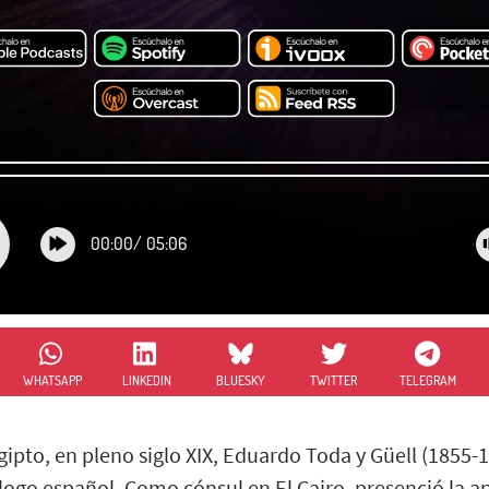
00:00
/
05:06
WHATSAPP
LINKEDIN
BLUESKY
TWITTER
TELEGRAM
gipto, en pleno siglo XIX, Eduardo Toda y Güell (1855-1
logo español. Como cónsul en El Cairo, presenció la a