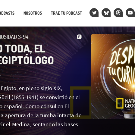
ODCASTS
NOSOTROS
TRAE TU PODCAST
IOSIDAD 3×94
 TODA, EL
EGIPTÓLOGO
L
 Egipto, en pleno siglo XIX,
ell (1855-1941) se convirtió en el
o español. Como cónsul en El
la apertura de la tumba intacta de
r el-Medina, sentando las bases