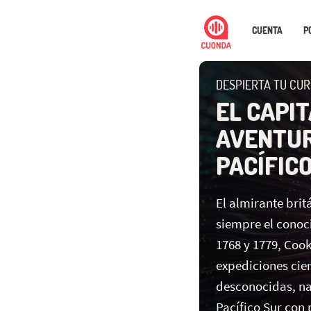
CUENTA
P
DESPIERTA TU CUR
EL CAPI
AVENTUR
PACÍFIC
El almirante bri
siempre el conoc
1768 y 1779, Coo
expediciones cien
desconocidas, na
Pacífico Sur con 