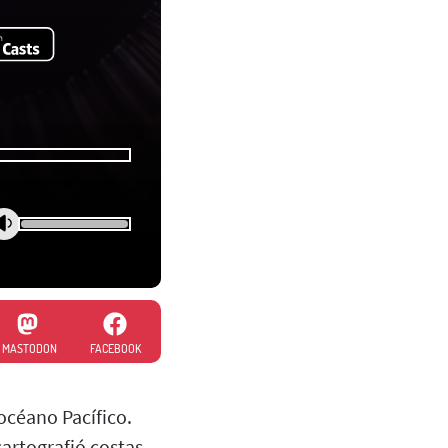
MASTODON
FACEBOOK
océano Pacífico.
artografió costas