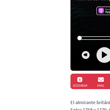
DESCARGAR
EMAIL
El almirante britá
Entre 1768 y 1779, 