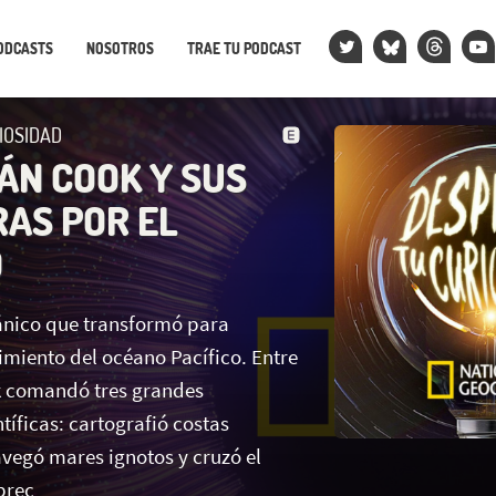
ODCASTS
NOSOTROS
TRAE TU PODCAST
IOSIDAD
TÁN COOK Y SUS
AS POR EL
O
tánico que transformó para
imiento del océano Pacífico. Entre
k comandó tres grandes
tíficas: cartografió costas
vegó mares ignotos y cruzó el
prec