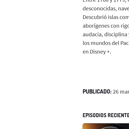
desconocidas, naveg
Descubrió islas com
aborígenes con rig
audacia, disciplina
los mundos del Pací
en Disney +.
PUBLICADO:
26 mar
EPISODIOS RECIENT