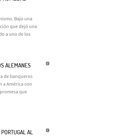
 mismo. Bajo una
ación que dejó una
do a uno de los
OS ALEMANES
ia de banqueros
on a América con
a promesa que
’ PORTUGAL AL