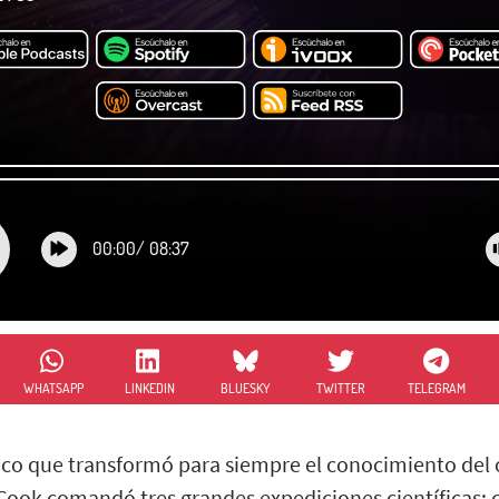
00:00
/
08:37
WHATSAPP
LINKEDIN
BLUESKY
TWITTER
TELEGRAM
nico que transformó para siempre el conocimiento del 
Cook comandó tres grandes expediciones científicas: c