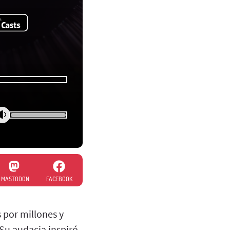
MASTODON
FACEBOOK
 por millones y
Su audacia inspiró