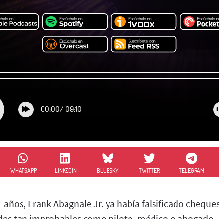
00:00
/
09:10
WHATSAPP
LINKEDIN
BLUESKY
TWITTER
TELEGRAM
 años, Frank Abagnale Jr. ya había falsificado cheques
es tan improbables como piloto, médico o abogado. 