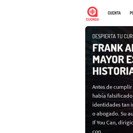
CUENTA
P
DESPIERTA TU CUR
FRANK A
MAYOR E
HISTORI
Antes de cumplir 
había falsificad
identidades tan 
o abogado. Su au
If You Can, dirig
con