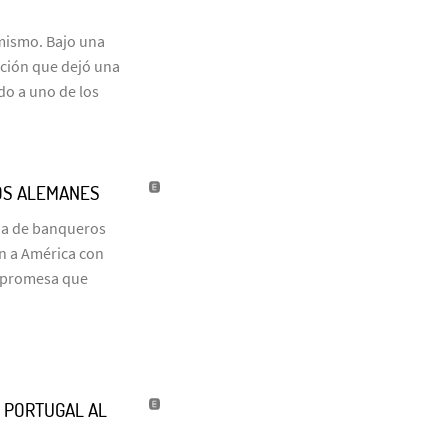
 mismo. Bajo una
ación que dejó una
do a uno de los
OS ALEMANES
ia de banqueros
on a América con
a promesa que
’ PORTUGAL AL