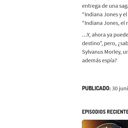
entrega de una saga
“Indiana Jones y el
“Indiana Jones, el 
…Y, ahora ya puedes
destino”, pero, ¿sa
Sylvanus Morley, u
además espía?
PUBLICADO:
30 jun
EPISODIOS RECIENT