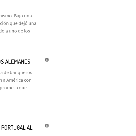
 mismo. Bajo una
ación que dejó una
do a uno de los
OS ALEMANES
ia de banqueros
on a América con
a promesa que
’ PORTUGAL AL