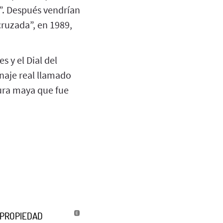
a”. Después vendrían
cruzada”, en 1989,
s y el Dial del
naje real llamado
ura maya que fue
U PROPIEDAD