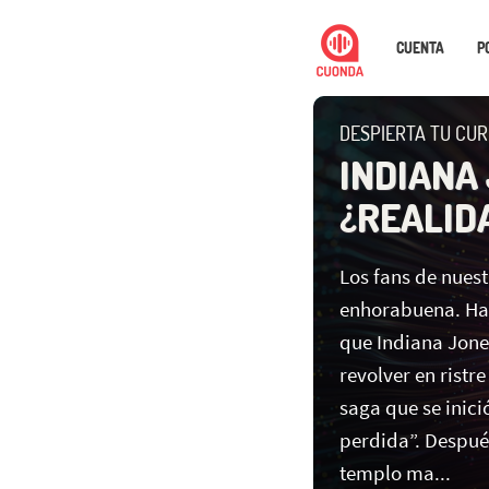
CUENTA
P
DESPIERTA TU CURI
INDIANA
¿REALIDA
Los fans de nues
enhorabuena. Han
que Indiana Jones
revolver en ristr
saga que se inici
perdida”. Despué
templo ma...