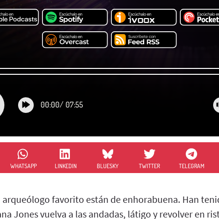
00:00
/
07:55
WHATSAPP
LINKEDIN
BLUESKY
TWITTER
TELEGRAM
o arqueólogo favorito están de enhorabuena. Han teni
na Jones vuelva a las andadas, látigo y revolver en ris