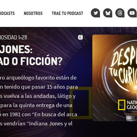
ODCASTS
NOSOTROS
TRAE TU PODCAST
OSIDAD 1×211
 JONES:
D O FICCIÓN?
tro arqueólogo favorito están de
 tenido que pasar 15 años para
 vuelva a las andadas, látigo y
e para la quinta entrega de una
ó en 1981 con “En busca del arca
s vendrían “Indiana Jones y el