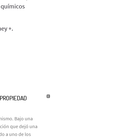
s químicos
ney +.
U PROPIEDAD
 mismo. Bajo una
ación que dejó una
do a uno de los