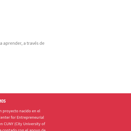
a aprender, a través de
MOS
 proyecto nacido en el
enter for Entrepreneurial
n CUNY (City University of
a contado con el apoyo de