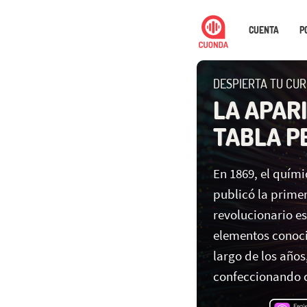
CUENTA
P
DESPIERTA TU CUR
LA APARI
TABLA P
En 1869, el quím
publicó la primer
revolucionario e
elementos conoci
largo de los años
confeccionando 