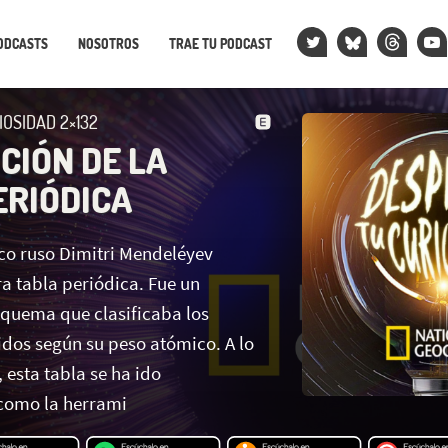
ODCASTS
NOSOTROS
TRAE TU PODCAST
IOSIDAD 2×132
CIÓN DE LA
ERIÓDICA
ico ruso Dimitri Mendeléyev
a tabla periódica. Fue un
squema que clasificaba los
dos según su peso atómico. A lo
, esta tabla se ha ido
como la herrami