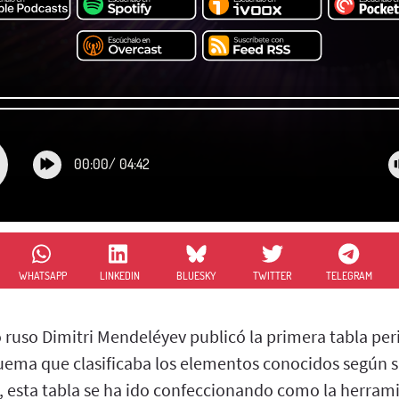
00:00
/
04:42
WHATSAPP
LINKEDIN
BLUESKY
TWITTER
TELEGRAM
 ruso Dimitri Mendeléyev publicó la primera tabla per
uema que clasificaba los elementos conocidos según 
s, esta tabla se ha ido confeccionando como la herram