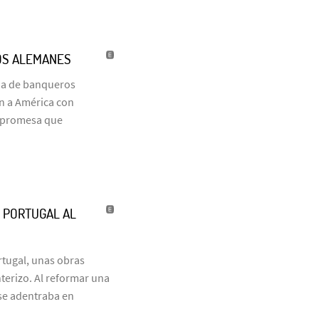
OS ALEMANES
ia de banqueros
on a América con
a promesa que
’ PORTUGAL AL
tugal, unas obras
terizo. Al reformar una
 se adentraba en