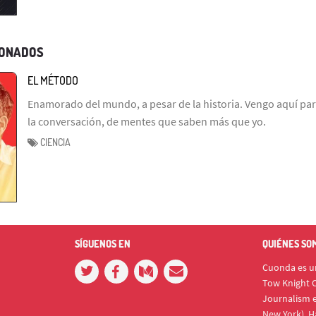
IONADOS
EL MÉTODO
Enamorado del mundo, a pesar de la historia. Vengo aquí par
la conversación, de mentes que saben más que yo.
CIENCIA
SÍGUENOS EN
QUIÉNES SO
Cuonda es un
Tow Knight C
Journalism e
New York). H