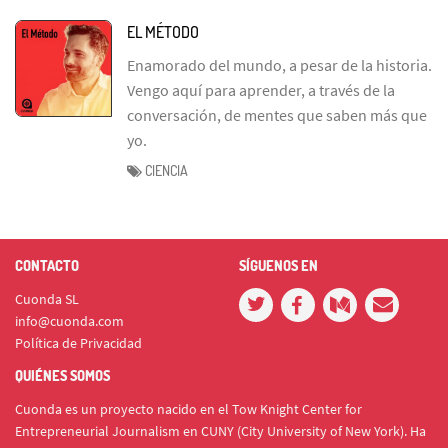
EL MÉTODO
Enamorado del mundo, a pesar de la historia.
Vengo aquí para aprender, a través de la
conversación, de mentes que saben más que
yo.
CIENCIA
CONTACTO
SÍGUENOS EN
Cuonda SL
info@cuonda.com
Política de Privacidad
QUIÉNES SOMOS
Cuonda es un proyecto nacido en el Tow Knight Center for
Entrepreneurial Journalism en CUNY (City University of New York). Ha