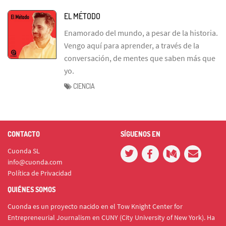
EL MÉTODO
Enamorado del mundo, a pesar de la historia.
Vengo aquí para aprender, a través de la
conversación, de mentes que saben más que
yo.
CIENCIA
CONTACTO
SÍGUENOS EN
Cuonda SL
info@cuonda.com
Política de Privacidad
QUIÉNES SOMOS
Cuonda es un proyecto nacido en el Tow Knight Center for
Entrepreneurial Journalism en CUNY (City University of New York). Ha