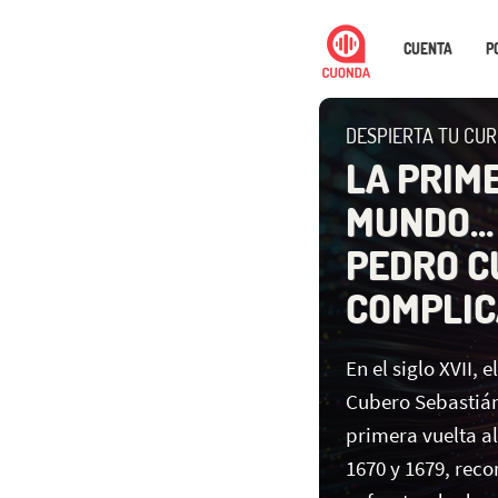
CUENTA
P
DESPIERTA TU CUR
LA PRIM
MUNDO… 
PEDRO C
COMPLIC
En el siglo XVII,
Cubero Sebastián
primera vuelta a
1670 y 1679, reco