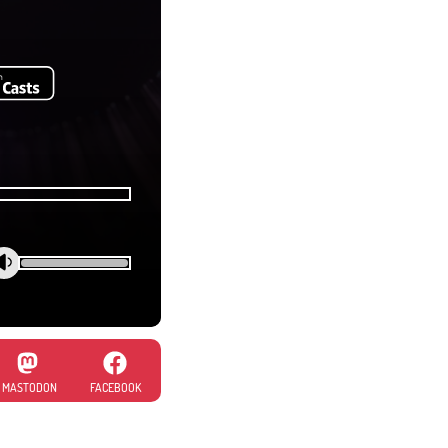
MASTODON
FACEBOOK