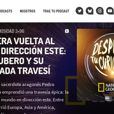
ODCASTS
NOSOTROS
TRAE TU PODCAST
IOSIDAD 3×96
ERA VUELTA AL
DIRECCIÓN ESTE:
UBERO Y SU
ADA TRAVESÍ
 el sacerdote aragonés Pedro
 emprendió una travesía épica: la
l mundo en dirección este. Entre
rrió Europa, Asia y América,