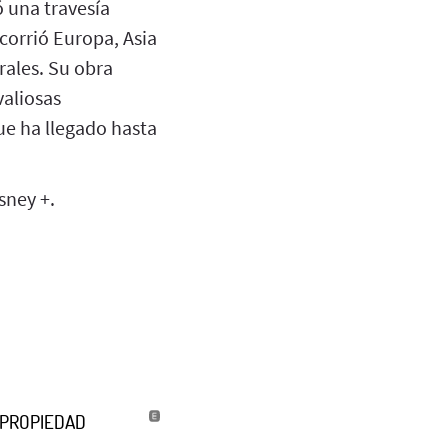
ó una travesía
ecorrió Europa, Asia
rales. Su obra
valiosas
ue ha llegado hasta
sney +.
U PROPIEDAD