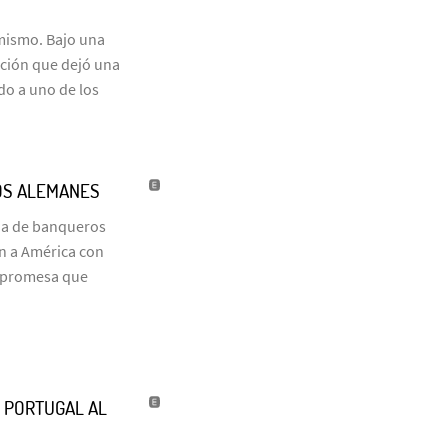
 mismo. Bajo una
ación que dejó una
do a uno de los
OS ALEMANES
ia de banqueros
on a América con
a promesa que
’ PORTUGAL AL