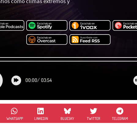
fíos como climas extremos y
00:00
/
03:54
WHATSAPP
LINKEDIN
BLUESKY
TWITTER
TELEGRAM