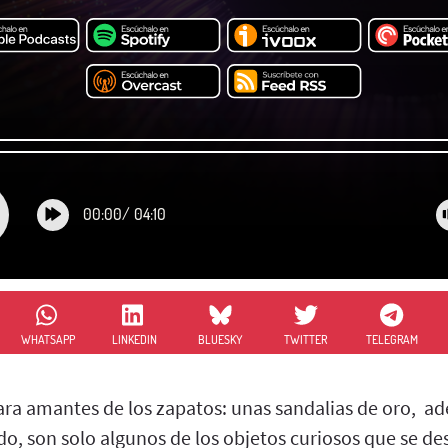
00:00
/
04:10
WHATSAPP
LINKEDIN
BLUESKY
TWITTER
TELEGRAM
para amantes de los zapatos: unas sandalias de oro, a
o, son solo algunos de los objetos curiosos que se de