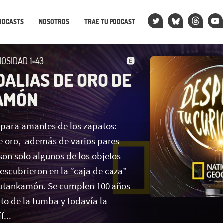
ODCASTS
NOSOTROS
TRAE TU PODCAST
OSIDAD 1×43
DALIAS DE ORO DE
AMÓN
a para amantes de los zapatos:
e oro, además de varios pares
son solo algunos de los objetos
escubrieron en la “caja de caza”
Tutankamón. Se cumplen 100 años
to de la tumba y todavía la
...