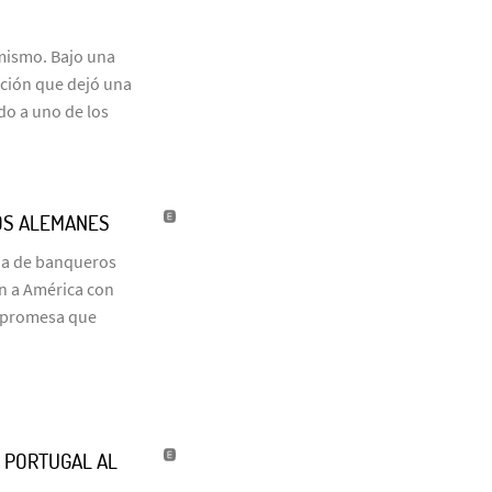
 mismo. Bajo una
ación que dejó una
do a uno de los
OS ALEMANES
ia de banqueros
on a América con
a promesa que
’ PORTUGAL AL