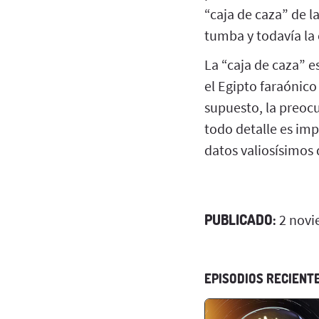
“caja de caza” de 
tumba y todavía la 
La “caja de caza” e
el Egipto faraónico
supuesto, la preocu
todo detalle es imp
datos valiosísimos 
PUBLICADO:
2 novi
EPISODIOS RECIENT