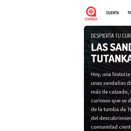
CUENTA
P
DESPIERTA TU CURI
LAS SAN
TUTANK
Hoy, una histori
unas sandalias d
más de calzado, 
curiosos que se d
de la tumba de 
del descubrimien
comunidad científ