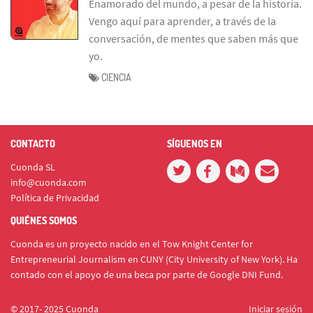
Enamorado del mundo, a pesar de la historia.
Vengo aquí para aprender, a través de la
conversación, de mentes que saben más que
yo.
CIENCIA
CONTACTO
SÍGUENOS EN
Cuonda SL
info@cuonda.com
Política de Privacidad
QUIÉNES SOMOS
Cuonda es un proyecto nacido en el Tow Knight Center for
Entrepreneurial Journalism en CUNY (City University of New York). Ha
contado con el apoyo de una beca por parte de Google DNI Fund.
© 2017- 2025 Cuonda
Iniciar sesión