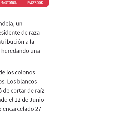
MASTODON
FACEBOOK
ndela, un
esidente de raza
tribución a la
99, heredando una
de los colonos
os. Los blancos
 de cortar de raíz
ado el 12 de Junio
vo encarcelado 27