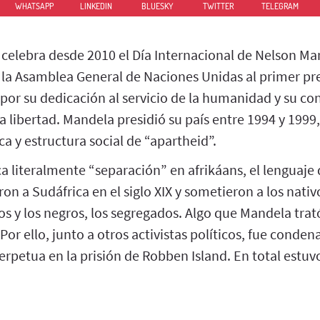
WHATSAPP
LINKEDIN
BLUESKY
TWITTER
TELEGRAM
 celebra desde 2010 el Día Internacional de Nelson Ma
la Asamblea General de Naciones Unidas al primer pr
por su dedicación al servicio de la humanidad y su con
 la libertad. Mandela presidió su país entre 1994 y 19
ca y estructura social de “apartheid”.
ca literalmente “separación” en afrikáans, el lenguaje 
on a Sudáfrica en el siglo XIX y sometieron a los nativ
dos y los negros, los segregados. Algo que Mandela trató
Por ello, junto a otros activistas políticos, fue conden
rpetua en la prisión de Robben Island. En total estu