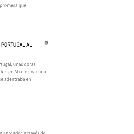
a promesa que
’ PORTUGAL AL
tugal, unas obras
terizo. Al reformar una
 se adentraba en
a aprender, a través de