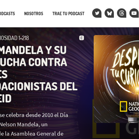
ODCASTS
NOSOTROS
TRAE TU PODCAST
OSIDAD 1×218
MANDELA Y SU
LUCHA CONTRA
ES
ACIONISTAS DEL
ID
se celebra desde 2010 el Día
 Nelson Mandela, un
e la Asamblea General de