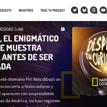
ODCASTS
NOSOTROS
TRAE TU PODCAST
IOSIDAD 3×148
S, EL ENIGMÁTICO
E MUESTRA
 ANTES DE SER
ADA
ante otomano Piri Reis dibujó un
concierta a historiadores y
él aparecen con sorprendente
tas de América, incluso regiones