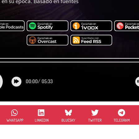
 en su época. Basado en fuentes
00:00
/
05:33
WHATSAPP
LINKEDIN
BLUESKY
TWITTER
TELEGRAM