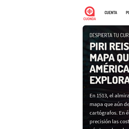
CUENTA
P
DESPIERTA TU CUR
PIRI REI
MAPA QU
AMÉRICA
EXPLOR
En 1513, el almir
mapa que aún des
cartógrafos. En 
precisión las cos