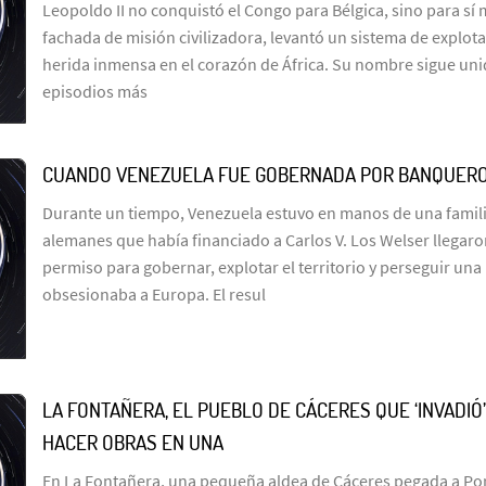
Leopoldo II no conquistó el Congo para Bélgica, sino para sí
fachada de misión civilizadora, levantó un sistema de explot
herida inmensa en el corazón de África. Su nombre sigue uni
episodios más
CUANDO VENEZUELA FUE GOBERNADA POR BANQUER
Durante un tiempo, Venezuela estuvo en manos de una famil
alemanes que había financiado a Carlos V. Los Welser llegar
permiso para gobernar, explotar el territorio y perseguir un
obsesionaba a Europa. El resul
LA FONTAÑERA, EL PUEBLO DE CÁCERES QUE ‘INVADIÓ
HACER OBRAS EN UNA
En La Fontañera, una pequeña aldea de Cáceres pegada a Por