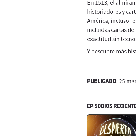
En 1513, el almira
historiadores y car
América, incluso r
incluidas cartas de
exactitud sin tecn
Y descubre más hist
PUBLICADO:
25 mar
EPISODIOS RECIENT