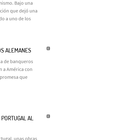
 mismo. Bajo una
ación que dejó una
do a uno de los
OS ALEMANES
ia de banqueros
on a América con
a promesa que
’ PORTUGAL AL
tugal, unas obras