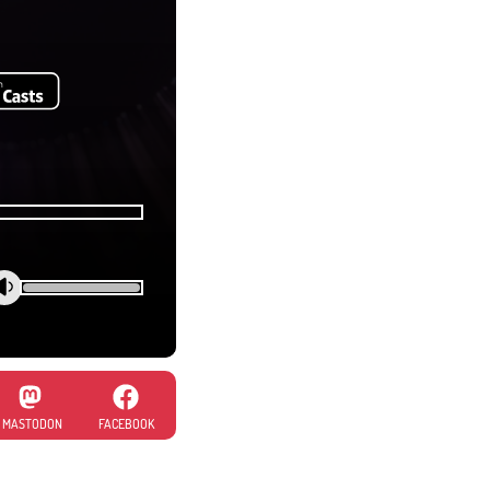
MASTODON
FACEBOOK