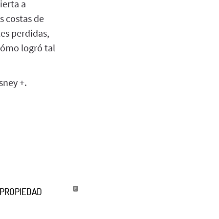
ierta a
s costas de
es perdidas,
Cómo logró tal
sney +.
U PROPIEDAD