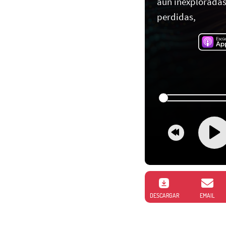
aún inexploradas
perdidas,
DESCARGAR
EMAIL