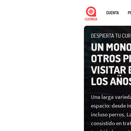
CUENTA
P
DESPIERTA TU CUR
UN MONO
OTROS P
VISITAR 
LOS AÑO
Una larga varied
espacio: desde i
incluso perros. L
consistido en tra