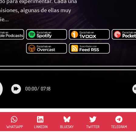
do para experimentar. Cada una
misiones, algunas de ellas muy
e...
00:00
/
07:18
WHATSAPP
LINKEDIN
BLUESKY
TWITTER
TELEGRAM