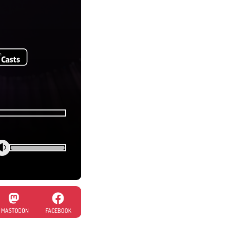
MASTODON
FACEBOOK