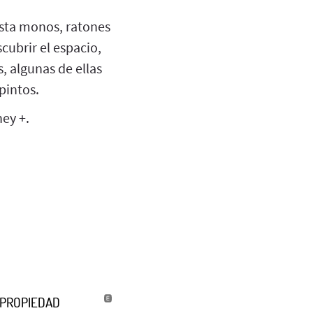
asta monos, ratones
cubrir el espacio,
, algunas de ellas
pintos.
ney +.
U PROPIEDAD