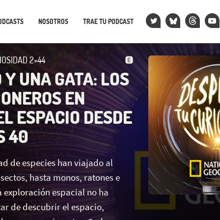
ODCASTS
NOSOTROS
TRAE TU PODCAST
IOSIDAD 2×44
 Y UNA GATA: LOS
IONEROS EN
EL ESPACIO DESDE
S 40
ad de especies han viajado al
nsectos, hasta monos, ratones e
a exploración espacial no ha
tar de descubrir el espacio,