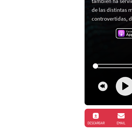
también ha servi
de las distintas 
controvertidas, di
DESCARGAR
EMAIL