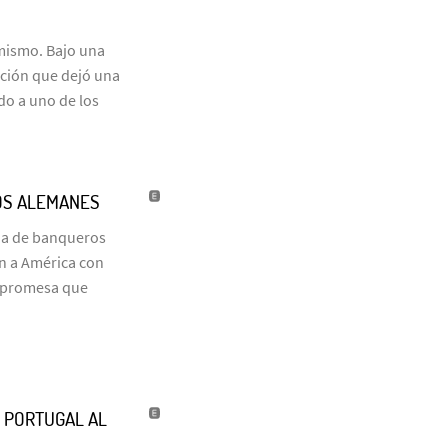
 mismo. Bajo una
ación que dejó una
do a uno de los
OS ALEMANES
ia de banqueros
on a América con
a promesa que
’ PORTUGAL AL