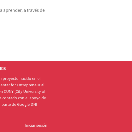
a aprender, a través de
MOS
 proyecto nacido en el
enter for Entrepreneurial
n CUNY (City University of
a contado con el apoyo de
r parte de Google DNI
Iniciar sesión