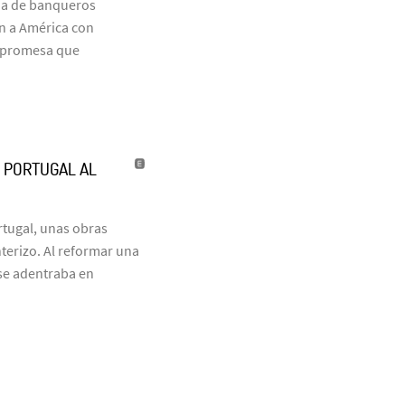
ia de banqueros
on a América con
a promesa que
’ PORTUGAL AL
tugal, unas obras
terizo. Al reformar una
 se adentraba en