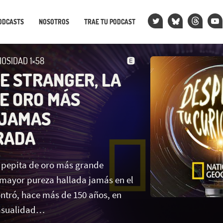
ODCASTS
NOSOTROS
TRAE TU PODCAST
IOSIDAD 1×58
 STRANGER, LA
DE ORO MÁS
 JAMAS
RADA
 pepita de oro más grande
 mayor pureza hallada jamás en el
ntró, hace más de 150 años, en
casualidad…