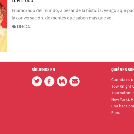
EL MÉTODO
Enamorado del mundo, a pesar de la historia. Vengo aquí par
la conversación, de mentes que saben más que yo.
CIENCIA
SÍGUENOS EN
QUIÉNES SO
Cuonda es un
Tow Knight C
Journalism e
New York). H
una beca po
Fund.