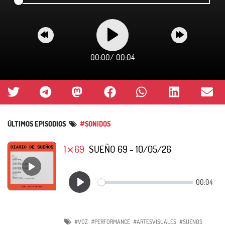
00:00
/
00:04
ÚLTIMOS EPISODIOS
#SONIDOS
1⨯69
SUEÑO 69 - 10/05/26
#VOZ
#PERFORMANCE
#ARTESVISUALES
#SUENOS